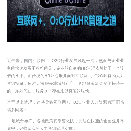
近年来，国内互联网+、O2O行业发展风起云涌，然而与企业业
务的快速发展不相符的是，企业的自身的HR管理依然处于一个较
低的水平。而传统的HR外包服务面对互联网+、O2O独有的人力
资源特征，依然无法解决地域分布广、各地政策复杂变化快带来
的一系列问题，服务水平存在难以突破的瓶颈。
基于以上情况，这将导致互联网+、O2O企业人力资源管理面临
诸多问题：
1. 地域分布广、各地政策复杂变化快，无法在快速的全国业务布
局中，寻找坚实的人力资源管理支撑；