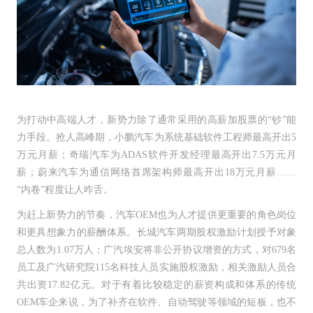
为打动中高端人才，新势力除了通常采用的高薪加股票的“钞”能
力手段。抢人高峰期，小鹏汽车为系统基础软件工程师最高开出5
万元月薪；奇瑞汽车为ADAS软件开发经理最高开出7.5万元月
薪；蔚来汽车为通信网络首席架构师最高开出18万元月薪……
“内卷”程度让人咋舌。
为赶上新势力的节奏，汽车OEM也为人才提供更重要的角色岗位
和更具想象力的薪酬体系。长城汽车两期股权激励计划授予对象
总人数为1.07万人；广汽埃安将非公开协议增资的方式，对679名
员工及广汽研究院115名科技人员实施股权激励，相关激励人员合
共出资17.82亿元。对于有着比较稳定的薪资构成和体系的传统
OEM车企来说，为了补齐在软件、自动驾驶等领域的短板，也不