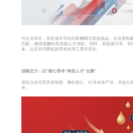
对企业而言，传统成本导向的薪酬模式面临挑战。企业需构
匹配，确保报酬向高技能人才倾斜。同时，新能源汽车、智
备，以应对消费提振带来的用工需求变化。
战略定力：以“耐心资本”构筑人才“仓廪”
报告点名培育具身智能、脑机接口、6G等未来产业，并提出
争。