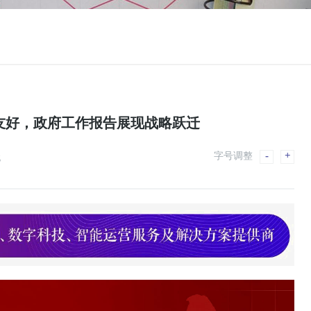
+就业友好，政府工作报告展现战略跃迁
-
+
字号调整
5